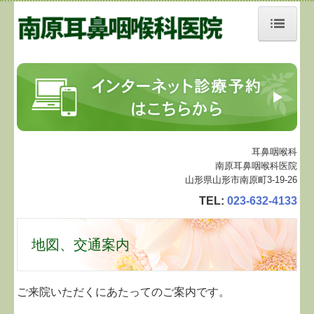
ホーム
当院について
診療案内
インターネット予約のご案内
耳鼻咽喉科
南原耳鼻咽喉科医院
院内施設
山形県山形市南原町3-19-26
TEL:
023-632-4133
地図、交通案内
保険医療機関における書面掲示等
地図、交通案内
個人情報保護方針
ご来院いただくにあたってのご案内です。